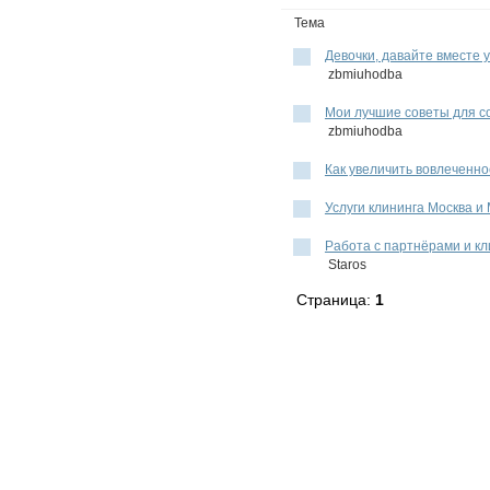
Тема
Девочки, давайте вместе у
zbmiuhodba
Мои лучшие советы для со
zbmiuhodba
Как увеличить вовлеченно
Услуги клининга Москва и
Работа с партнёрами и к
Staros
Страница:
1