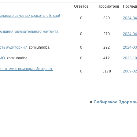
Ответов
Просмотров
Послед
знаем о секретах красоты с Ersag!
0
320
2024-04
здания увлекательного контента!
0
270
2024-04
сть аудитории?
zbmiuhodba
0
292
2024-03
 МО
zbmiuhodba
0
412
2023-10
лиентами с помощью Интернет.
0
3178
2009-02
»
Сибирское Здоров