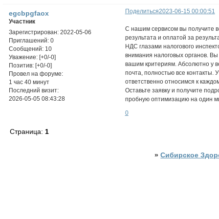
Поделиться
2023-06-15 00:00:51
egcbpgfaox
Участник
С нашим сервисом вы получите в
Зарегистрирован
: 2022-05-06
результата и оплатой за результ
Приглашений:
0
НДС глазами налогового инспект
Сообщений:
10
внимания налоговых органов. Вы
Уважение:
[+0/-0]
вашим критериям. Абсолютно у в
Позитив:
[+0/-0]
почта, полностью все контакты. У
Провел на форуме:
ответственно относимся к каждо
1 час 40 минут
Последний визит:
Оставьте заявку и получите подр
2026-05-05 08:43:28
пробную оптимизацию на один м
0
Страница:
1
»
Сибирское Здор