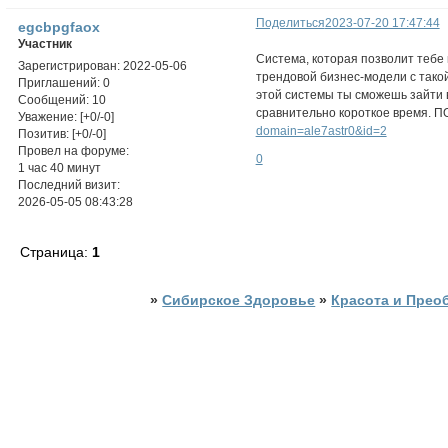
Поделиться
2023-07-20 17:47:44
egcbpgfaox
Участник
Система, которая позволит тебе 
Зарегистрирован
: 2022-05-06
трендовой бизнес-модели с такой
Приглашений:
0
этой системы ты сможешь зайти 
Сообщений:
10
сравнительно короткое время.
Уважение:
[+0/-0]
domain=ale7astr0&id=2
Позитив:
[+0/-0]
Провел на форуме:
0
1 час 40 минут
Последний визит:
2026-05-05 08:43:28
Страница:
1
»
Сибирское Здоровье
»
Красота и Прео