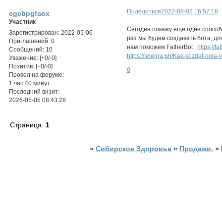
Поделиться
2022-08-02 16:57:18
egcbpgfaox
Участник
Сегодня покажу еще один способ 
Зарегистрирован
: 2022-05-06
раз мы будем создавать бота, дл
Приглашений:
0
нам поможем FatherBot
https://fa
Сообщений:
10
https://telegra.ph/Kak-sozdat-bota-
Уважение:
[+0/-0]
Позитив:
[+0/-0]
0
Провел на форуме:
1 час 40 минут
Последний визит:
2026-05-05 08:43:28
Страница:
1
»
Сибирское Здоровье
»
Продажи.
»